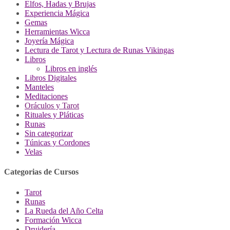
Elfos, Hadas y Brujas
Experiencia Mágica
Gemas
Herramientas Wicca
Joyería Mágica
Lectura de Tarot y Lectura de Runas Vikingas
Libros
Libros en inglés
Libros Digitales
Manteles
Meditaciones
Oráculos y Tarot
Rituales y Pláticas
Runas
Sin categorizar
Túnicas y Cordones
Velas
Categorias de Cursos
Tarot
Runas
La Rueda del Año Celta
Formación Wicca
Druidería