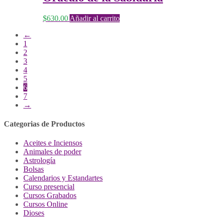
$
630.00
Añadir al carrito
←
1
2
3
4
5
6
7
→
Categorias de Productos
Aceites e Inciensos
Animales de poder
Astrología
Bolsas
Calendarios y Estandartes
Curso presencial
Cursos Grabados
Cursos Online
Dioses