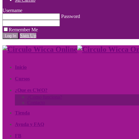
Username
Password
Remember Me
Sign Up
Inicio
Cursos
¿Que es CWO?
¿Como funciona?
Contacto
Tienda
Ayuda y FAQ
FB