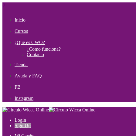
0
Inicio
Cursos
¿Que es CWO?
¿Como funciona?
Contacto
Tienda
Ayuda y FAQ
FB
Instagram
Login
Sign Up
Mi Carrito