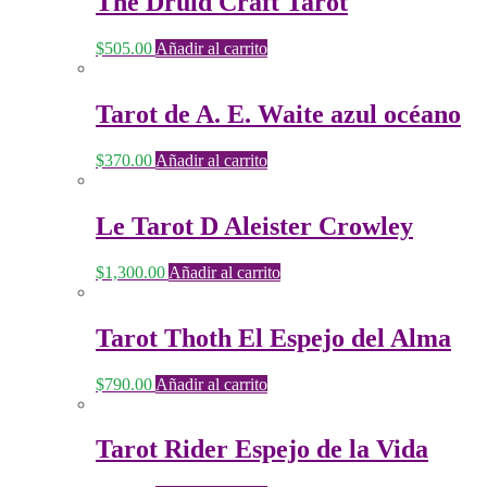
The Druid Craft Tarot
$
505.00
Añadir al carrito
Tarot de A. E. Waite azul océano
$
370.00
Añadir al carrito
Le Tarot D Aleister Crowley
$
1,300.00
Añadir al carrito
Tarot Thoth El Espejo del Alma
$
790.00
Añadir al carrito
Tarot Rider Espejo de la Vida